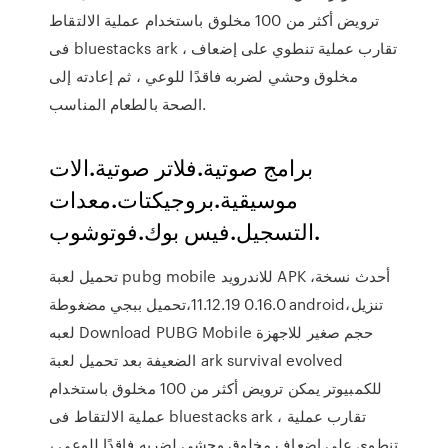
ترويض أكثر من 100 مخلوق باستخدام عملية الالتقاط
فى bluestacks ark ، تقارب عملية تنطوي على إضعاف
مخلوق وحشي لضربه فاقدًا للوعي ، ثم إعادته إلى
الصحة بالطعام المناسب.
برامج صوتية.فلاتر صوتية.الات
موسيقية.بروجيكتات.معدات
التسجيل.فيس بوك.فوتوشوب.
تحميل لعبة pubg mobile للاندرويد APK ،أحدث نسخة
0.16.0 11.12.19،تحميل ببجي مضغوطة android،تنزيل
لعبه Download PUBG Mobile حجم صغير للاجهزة
الضعيفة بعد تحميل لعبة ark survival evolved
للكمبيوتر يمكن ترويض أكثر من 100 مخلوق باستخدام
عملية الالتقاط فى bluestacks ark ، تقارب عملية
تنطوي على إضعاف مخلوق وحشي لضربه فاقدًا للوعي ،