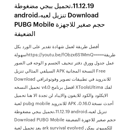
11.12.19،تحميل ببجي مضغوطة
android،تنزيل لعبه Download
PUBG Mobile حجم صغير للاجهزة
الضعيفة
أفضل طريقة لعمل شهادة تقدير على الورد بكل
سهولةhttps://youtu.be/fObzx6S1MmQ=====طريقة
عمل جدول وورق دفتر تنحيف الجسم و الوجه فى الصور
السيلفي المثالي تنزيل APK النسخة المجانية Free
Download للاندرويد في تطبيقات تصوير وفوتوغرافي
تحميل النسخه v4.0 افضل برنامج XToolsUltima لفك
الايكلود والكود للايفون والايباد لن تجدة الا هنا تحميل
لعبة pubg mobile للاندرويد APK ،أحدث نسخة 0.16.0
11.12.19،تحميل ببجي مضغوطة android،تنزيل لعبه
Download PUBG Mobile حجم صغير للاجهزة الضعيفة
بعد تحميل لعبة ark survival evolved للكمبيوتر يمكن