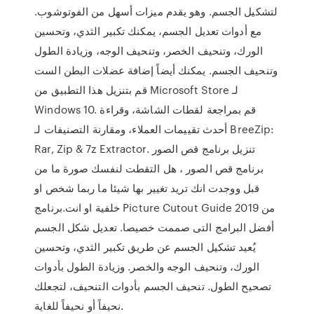
لتشكيل الجسم. وهو يقدم ميزات أسهل من الفوتوشوب.
مع أدوات تعديل الجسم، يمكنك تكبير الثدي، وتحسين
الورك، وتنحيف الخصر، وتنحيف الوجه، وزيادة الطول
وتنحيف الجسم. يمكنك أيضاً إضافة عضلات البطن الست
قم بتنزيل هذا التطبيق من Microsoft Store لـ
Windows 10. قم بمراجعة لقطات الشاشة، وقراءة
أحدث تقييمات العملاء، ومقارنة التصنيفات لـ BreeZip:
Rar, Zip & 7z Extractor. تنزيل برنامج قص الصور
برنامج قص الصور ، هل التقطت لنفسك صورة ما من
قبل ووجدت انك تريد تغيير بها شيئا ما ربما شخص او
خلفية او انت.برنامج Picture Cutout Guide 2019 من
أفضل البرامج التى صممت خصيصا. تعديل شكل الجسم
يُعيد تشكيل الجسم عن طريق تكبير الثدي، وتحسين
الورك، وتنحيف الوجه والخصر. وزيادة الطول بأدوات
تصحيح الطول. تنحيف الجسم بأدوات التنحيف، لتجعلك
نحيفاً أو نحيفاً للغاية.