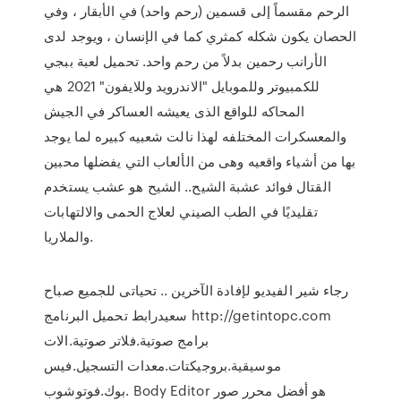
الرحم مقسماً إلى قسمين (رحم واحد) في الأبقار ، وفي
الحصان يكون شكله كمثري كما في الإنسان ، ويوجد لدى
الأرانب رحمين بدلاً من رحم واحد. تحميل لعبة ببجي
للكمبيوتر وللموبايل "الاندرويد وللايفون" 2021 هي
المحاكه للواقع الذى يعيشه العساكر في الجيش
والمعسكرات المختلفه لهذا نالت شعبيه كبيره لما يوجد
بها من أشياء واقعيه وهى من الألعاب التي يفضلها محبين
القتال فوائد عشبة الشيح.. الشيح هو عشب يستخدم
تقليديًا في الطب الصيني لعلاج الحمى والالتهابات
والملاريا.
رجاء شير الفيديو لإفادة الآخرين .. تحياتى للجميع صباح
سعيدرابط تحميل البرنامج http://getintopc.com
برامج صوتية.فلاتر صوتية.الات
موسيقية.بروجيكتات.معدات التسجيل.فيس
بوك.فوتوشوب. Body Editor هو أفضل محرر صور