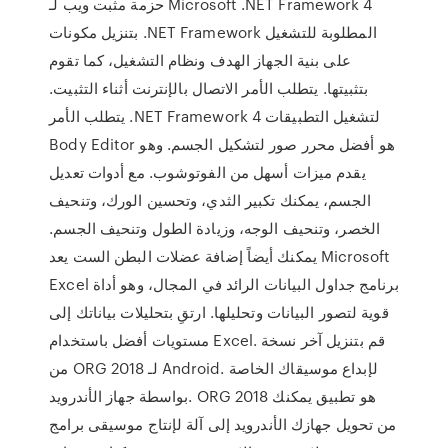
حزمة مثبت ويب لـ Microsoft .NET Framework 4
بتنزيل مكونات .NET Framework المطلوبة للتشغيل
على بنية الجهاز الهدف ونظام التشغيل، كما تقوم
بتثبيتها. يتطلب الأمر الاتصال بالإنترنت أثناء التثبيت.
يتطلب الأمر .NET Framework 4 لتشغيل التطبيقات
Body Editor هو أفضل محرر صور لتشكيل الجسم. وهو
يقدم ميزات أسهل من الفوتوشوب. مع أدوات تعديل
الجسم، يمكنك تكبير الثدي، وتحسين الورك، وتنحيف
الخصر، وتنحيف الوجه، وزيادة الطول وتنحيف الجسم.
يمكنك أيضاً إضافة عضلات البطن الست يعد Microsoft
Excel برنامج جداول البيانات الرائد في المجال، وهو أداة
قوية لتصور البيانات وتحليلها. ارتقِ بتحليلات بياناتك إلى
مستويات أفضل باستخدام Excel. قم بتنزيل آخر نسخة
من ORG 2018 لـ Android. لإبداع موسيقاك الخاصة
بواسطة جهاز الأندرويد. ORG 2018 هو تطبيق يمكنك
من تحويل جهازك الأندرويد إلى آلة لإنتاج موسيقى برامج